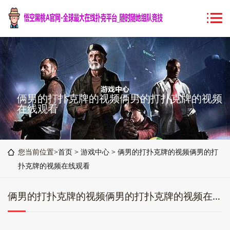
俩男的打扑克牌的视频俩男的打扑克牌的视频
在线观看
您当前位置>
首页
>
游戏中心
>
俩男的打扑克牌的视频俩男的打
扑克牌的视频在线观看
俩男的打扑克牌的视频俩男的打扑克牌的视频在线观看